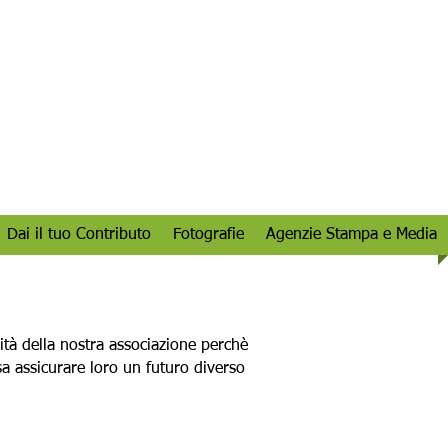
Dai il tuo Contributo
Fotografie
Agenzie Stampa e Media
vità della nostra associazione perchè
sa assicurare loro un futuro diverso