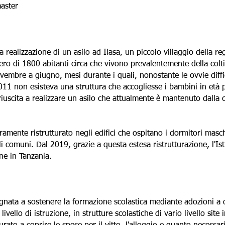
aster
a realizzazione di un asilo ad Ilasa, un piccolo villaggio della re
ro di 1800 abitanti circa che vivono prevalentemente della colt
vembre a giugno, mesi durante i quali, nonostante le ovvie diffic
2011 non esisteva una struttura che accogliesse i bambini in età p
riuscita a realizzare un asilo che attualmente è mantenuto dalla 
ramente ristrutturato negli edifici che ospitano i dormitori maschil
ali comuni. Dal 2019, grazie a questa estesa ristrutturazione, l'Is
ne in Tanzania.
gnata a sostenere la formazione scolastica mediante adozioni a 
l livello di istruzione, in strutture scolastiche di vario livello site