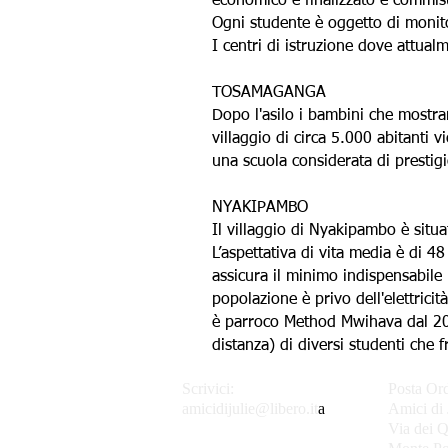
economico è finalizzato e commisur
Ogni studente è oggetto di monitor
I centri di istruzione dove attua
TOSAMAGANGA
Dopo l'asilo i bambini che mostra
villaggio di circa 5.000 abitanti 
una scuola considerata di prestig
NYAKIPAMBO
Il villaggio di Nyakipambo è situa
L’aspettativa di vita media è di 48
assicura il minimo indispensabile
popolazione è privo dell'elettrici
è parroco Method Mwihava dal 201
distanza) di diversi studenti che
Scrivici:
Posta Ord
amicidijulie@libero.it
a
Amici di 
Via dei Q