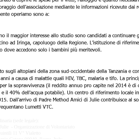
ato a coprire le spese per il vitto, l'alloggio e quanto necessari
aggio dell'associazione mediante le informazioni ricevute dai refe
lmente operiamo sono a:
no il maggior interesse allo studio sono candidati a continuare
vicino ad Iringa, capoluogo della Regione. L'istituzione di riferi
io dove accedono solo i bambini più meritevoli.
to sugli altopiani della zona sud-occidentale della Tanzania e con
 anni a causa di malattie quali HIV, TBC, malaria e tifo. La princip
 per la sopravvivenza (il reddito annuo pro capite nel 2014 è di 
tà e il 40% dell'acqua potabile). Un centro di riferimento locale 
5. Dall'arrivo di Padre Method Amici di Julie contribuisce al 
 frequentano
Lumetti VTC
.
inaria (sede legale):
Amici di Julie ODV
Julie - Organizzazione di Volontariato
Iscritta dal 5/12/2011
uintili 11 V° Vialetto
Registro delle Organi