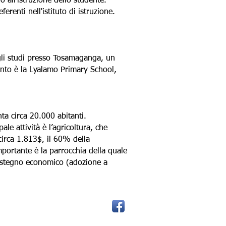
o all'istruzione dello studente.
renti nell'istituto di istruzione.
 gli studi presso Tosamaganga, un
mento è la Lyalamo Primary School,
ta circa 20.000 abitanti.
ale attività è l’agricoltura, che
circa 1.813$, il 60% della
importante è la parrocchia della quale
sostegno economico (adozione a
 al
zzazioni di Volontariato già