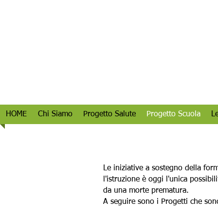
HOME
Chi Siamo
Progetto Salute
Progetto Scuola
L
Le iniziative a sostegno della for
l'istruzione è oggi l'unica possib
da una morte prematura.
A seguire sono i Progetti che son