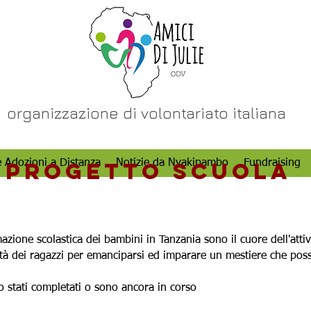
organizzazione di volontariato italiana
e Adozioni a Distanza
Progetto SCUOLA
Notizie da Nyakipambo
Fundraising
mazione scolastica dei bambini in Tanzania sono il cuore dell'atti
ilità dei ragazzi per emanciparsi ed imparare un mestiere che pos
o stati completati o sono ancora in corso