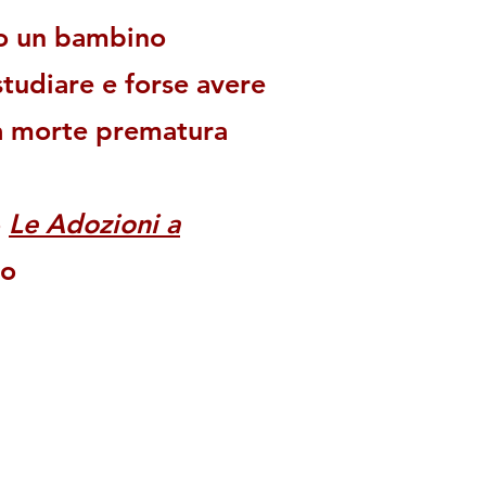
no un bambino
tudiare e forse avere
na morte prematura
o
Le Adozioni a
to